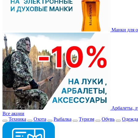
Манки для о
Арбалеты, л
Все акции
Техника
Охота
Рыбалка
Туризм
Обувь
Одежд