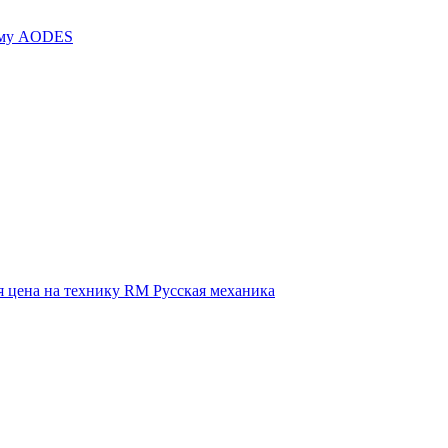
иму AODES
 цена на технику RM Русская механика