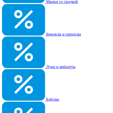
Манки со скидкой
Бинокли и прицелы
Луки и арбалеты
Блёсны