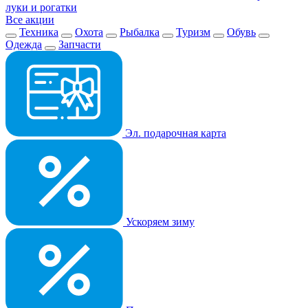
луки и рогатки
Все акции
Техника
Охота
Рыбалка
Туризм
Обувь
Одежда
Запчасти
Эл. подарочная карта
Ускоряем зиму