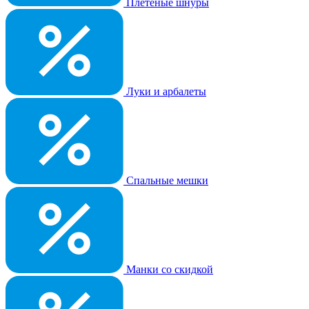
Плетеные шнуры
Луки и арбалеты
Спальные мешки
Манки со скидкой