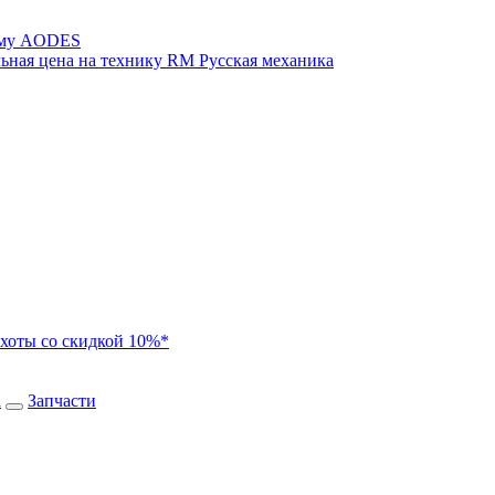
иму AODES
ная цена на технику RM Русская механика
хоты со скидкой 10%*
а
Запчасти