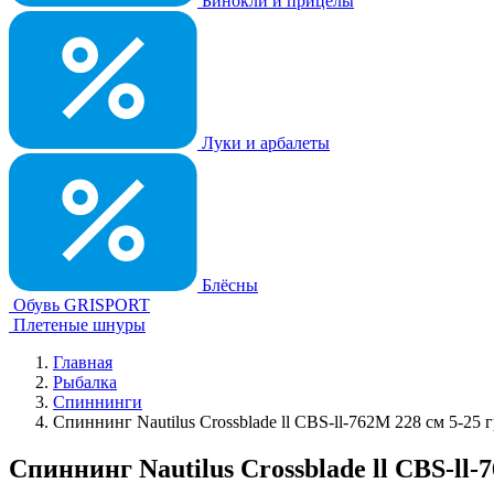
Бинокли и прицелы
Луки и арбалеты
Блёсны
Обувь GRISPORT
Плетеные шнуры
Главная
Рыбалка
Спиннинги
Спиннинг Nautilus Crossblade ll CBS-ll-762M 228 см 5-25 г
Спиннинг Nautilus Crossblade ll CBS-ll-