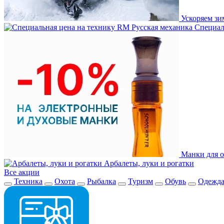
Ускоряем з
Специаль
Манки для о
Арбалеты, луки и рогатки
Все акции
Техника
Охота
Рыбалка
Туризм
Обувь
Одежд