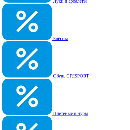
Луки и арбалеты
Блёсны
Обувь GRISPORT
Плетеные шнуры