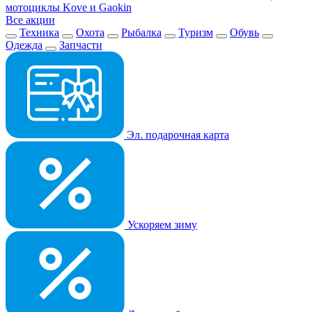
мотоциклы Kove и Gaokin
Все акции
Техника
Охота
Рыбалка
Туризм
Обувь
Одежда
Запчасти
Эл. подарочная карта
Ускоряем зиму