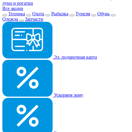
луки и рогатки
Все акции
Техника
Охота
Рыбалка
Туризм
Обувь
Одежда
Запчасти
Эл. подарочная карта
Ускоряем зиму