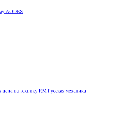
иму AODES
 цена на технику RM Русская механика