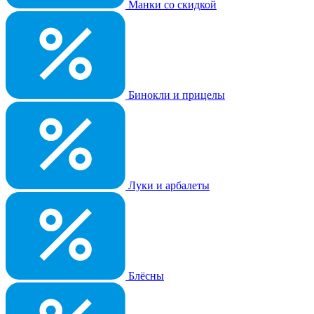
Манки со скидкой
Бинокли и прицелы
Луки и арбалеты
Блёсны