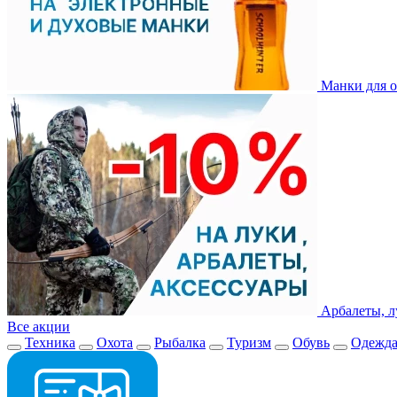
Манки для о
Арбалеты, л
Все акции
Техника
Охота
Рыбалка
Туризм
Обувь
Одежд