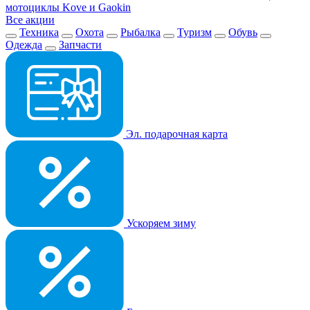
мотоциклы Kove и Gaokin
Все акции
Техника
Охота
Рыбалка
Туризм
Обувь
Одежда
Запчасти
Эл. подарочная карта
Ускоряем зиму