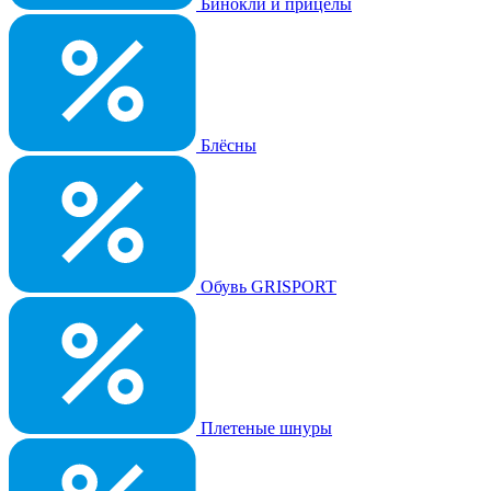
Бинокли и прицелы
Блёсны
Обувь GRISPORT
Плетеные шнуры