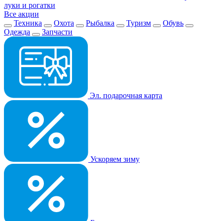
луки и рогатки
Все акции
Техника
Охота
Рыбалка
Туризм
Обувь
Одежда
Запчасти
Эл. подарочная карта
Ускоряем зиму