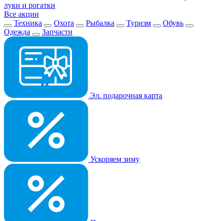
луки и рогатки
Все акции
Техника
Охота
Рыбалка
Туризм
Обувь
Одежда
Запчасти
Эл. подарочная карта
Ускоряем зиму