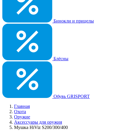
Бинокли и прицелы
Блёсны
Обувь GRISPORT
Главная
Охота
Оружие
Аксессуары для оружия
Мушка HiViz S200/300/400