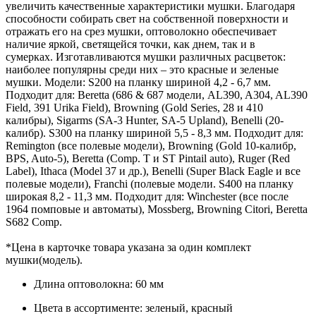
увеличить качественные характеристики мушки. Благодаря
способности собирать свет на собственной поверхности и
отражать его на срез мушки, оптоволокно обеспечивает
наличие яркой, светящейся точки, как днем, так и в
сумерках. Изготавливаются мушки различных расцветок:
наиболее популярны среди них – это красные и зеленые
мушки. Модели: S200 на планку шириной 4,2 - 6,7 мм.
Подходит для: Beretta (686 & 687 модели, AL390, A304, AL390
Field, 391 Urika Field), Browning (Gold Series, 28 и 410
калибры), Sigarms (SA-3 Hunter, SA-5 Upland), Benelli (20-
калибр). S300 на планку шириной 5,5 - 8,3 мм. Подходит для:
Remington (все полевые модели), Browning (Gold 10-калибр,
BPS, Auto-5), Beretta (Comp. T и ST Pintail auto), Ruger (Red
Label), Ithaca (Model 37 и др.), Benelli (Super Black Eagle и все
полевые модели), Franchi (полевые модели. S400 на планку
широкая 8,2 - 11,3 мм. Подходит для: Winchester (все после
1964 помповые и автоматы), Mossberg, Browning Citori, Beretta
S682 Comp.
*Цена в карточке товара указана за один комплект
мушки(модель).
Длина оптоволокна: 60 мм
Цвета в ассортименте: зеленый, красный