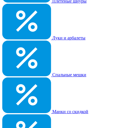
Плетеные шнуры
Луки и арбалеты
Спальные мешки
Манки со скидкой