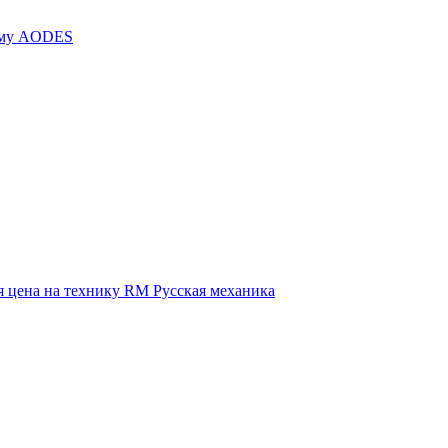
иму AODES
 цена на технику RM Русская механика