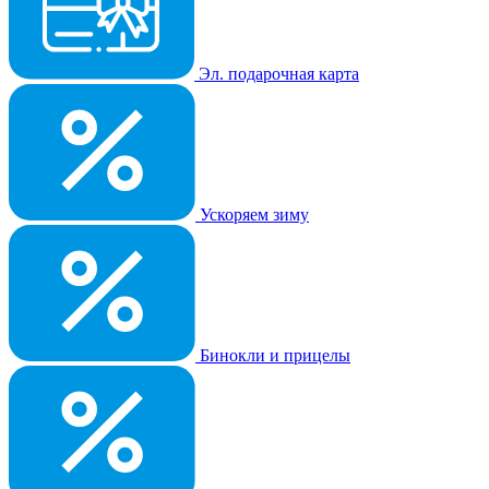
Эл. подарочная карта
Ускоряем зиму
Бинокли и прицелы