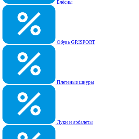
Блёсны
Обувь GRISPORT
Плетеные шнуры
Луки и арбалеты