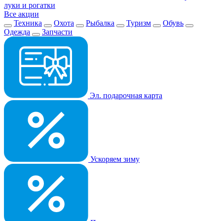
луки и рогатки
Все акции
Техника
Охота
Рыбалка
Туризм
Обувь
Одежда
Запчасти
Эл. подарочная карта
Ускоряем зиму