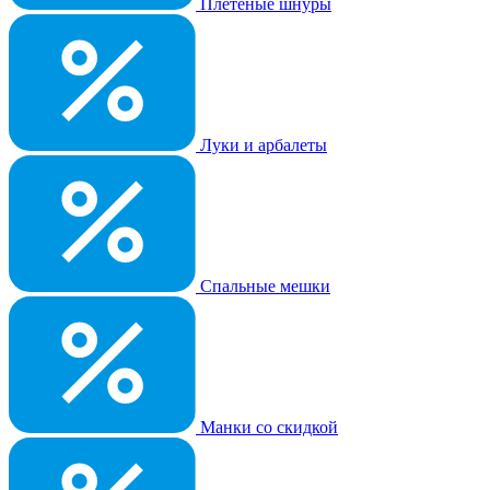
Плетеные шнуры
Луки и арбалеты
Спальные мешки
Манки со скидкой