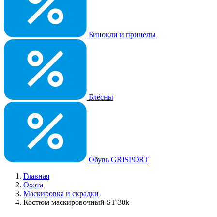
Бинокли и прицелы
Блёсны
Обувь GRISPORT
Главная
Охота
Маскировка и скрадки
Костюм маскировочный ST-38k