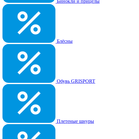
Бинокли и прицелы
Блёсны
Обувь GRISPORT
Плетеные шнуры