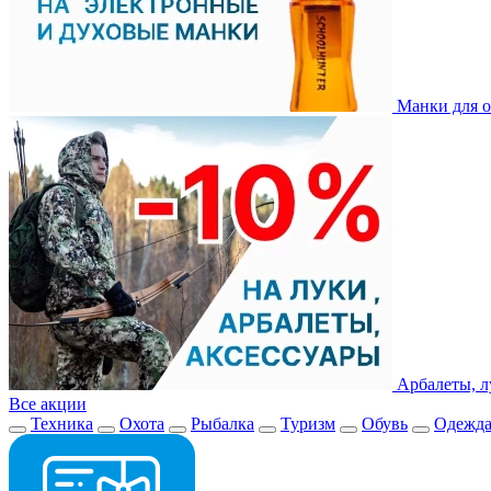
Манки для о
Арбалеты, л
Все акции
Техника
Охота
Рыбалка
Туризм
Обувь
Одежд