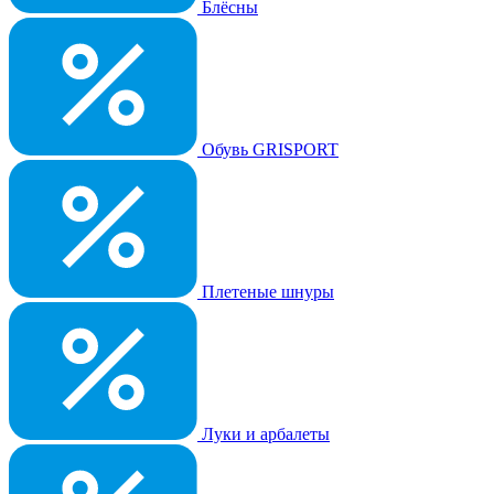
Блёсны
Обувь GRISPORT
Плетеные шнуры
Луки и арбалеты