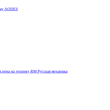
иму AODES
 цена на технику RM Русская механика