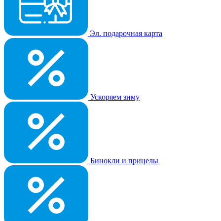
Эл. подарочная карта
Ускоряем зиму
Бинокли и прицелы