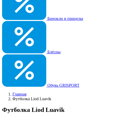
Бинокли и прицелы
Блёсны
Обувь GRISPORT
Главная
Футболка Liod Luavik
Футболка Liod Luavik