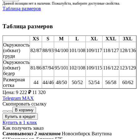
Данной позиции нет в наличии. Пожалуйста, выберите доступные свойства.
Таблица размеров
Таблица размеров
XS
S
M
L
XL
XXL
3XL
Окружность
(обхват)
82/87
88/93
94/100
101/108
109/117
118/127
128/136
груди
Окружность
(обхват)
81/86
87/94
95/101
102/108
109/115
116/122
123/129
бедер
Размерная
44
44/46
48/50
50/52
52/54
56/58
60/62
сетка
Цена:
9 222
₽
11 320
Telegram
MAX
Скопировать ссылку
В корзину
Купить в кредит
Купить в 1 клик
Как получить заказ
Самовывоз
из 2 магазинов
Новосибирск Ватутина