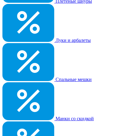
Плетеные шнуры
Луки и арбалеты
Спальные мешки
Манки со скидкой