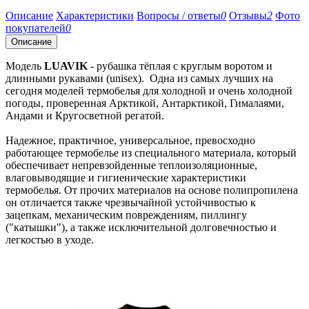
Описание
Характеристики
Вопросы / ответы
0
Отзывы
2
Фото
покупателей
0
Описание
Модель
LUAVIK
- рубашка тёплая с круглым воротом и
длинными рукавами (unisex). Одна из самых лучших на
сегодня моделей термобелья для холодной и очень холодной
погоды, проверенная Арктикой, Антарктикой, Гималаями,
Андами и Кругосветной регатой.
Надежное, практичное, универсальное, превосходно
работающее термобелье из специального материала, который
обеспечивает непревзойденные теплоизоляционные,
влаговыводящие и гигиенические характеристики
термобелья. От прочих материалов на основе полипропилена
он отличается также чрезвычайной устойчивостью к
зацепкам, механическим повреждениям, пиллингу
("катышки"), а также исключительной долговечностью и
легкостью в уходе.