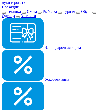
луки и рогатки
Все акции
Техника
Охота
Рыбалка
Туризм
Обувь
Одежда
Запчасти
Эл. подарочная карта
Ускоряем зиму