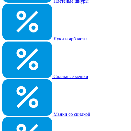
Плетеные шнуры
Луки и арбалеты
Спальные мешки
Манки со скидкой