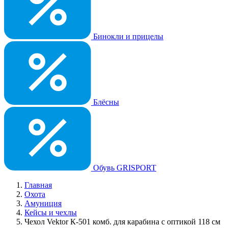
Бинокли и прицелы
Блёсны
Обувь GRISPORT
Главная
Охота
Амуниция
Кейсы и чехлы
Чехол Vektor К-501 комб. для карабина с оптикой 118 см