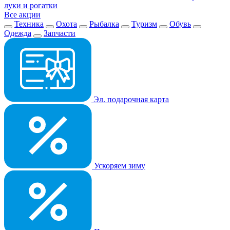
луки и рогатки
Все акции
Техника
Охота
Рыбалка
Туризм
Обувь
Одежда
Запчасти
Эл. подарочная карта
Ускоряем зиму