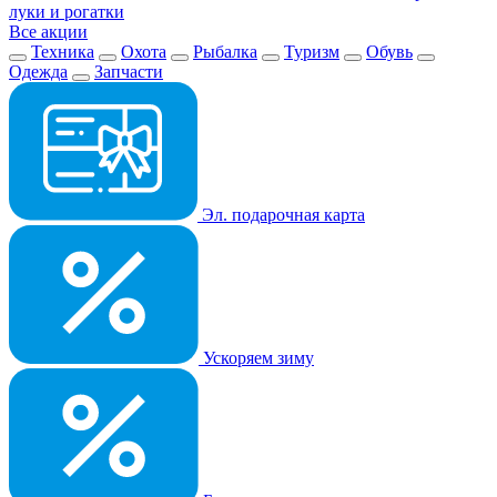
луки и рогатки
Все акции
Техника
Охота
Рыбалка
Туризм
Обувь
Одежда
Запчасти
Эл. подарочная карта
Ускоряем зиму