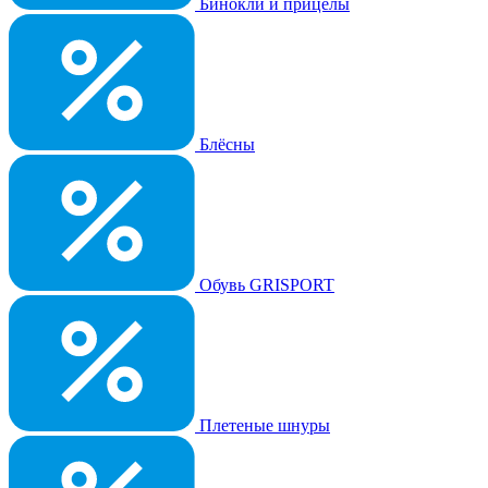
Бинокли и прицелы
Блёсны
Обувь GRISPORT
Плетеные шнуры