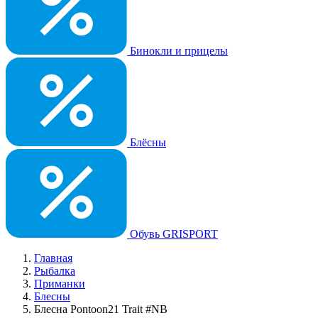
Бинокли и прицелы
Блёсны
Обувь GRISPORT
Главная
Рыбалка
Приманки
Блесны
Блесна Pontoon21 Trait #NB