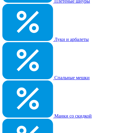
Плетеные шнуры
Луки и арбалеты
Спальные мешки
Манки со скидкой