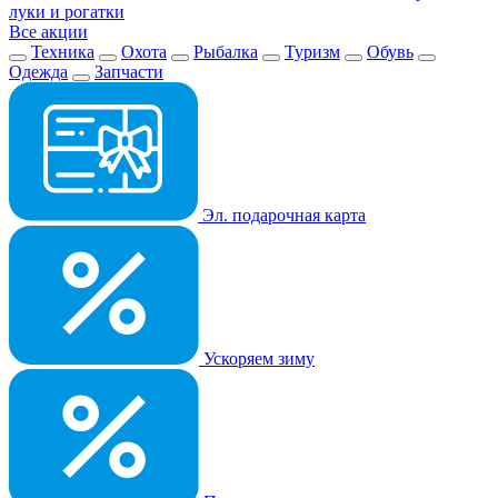
луки и рогатки
Все акции
Техника
Охота
Рыбалка
Туризм
Обувь
Одежда
Запчасти
Эл. подарочная карта
Ускоряем зиму